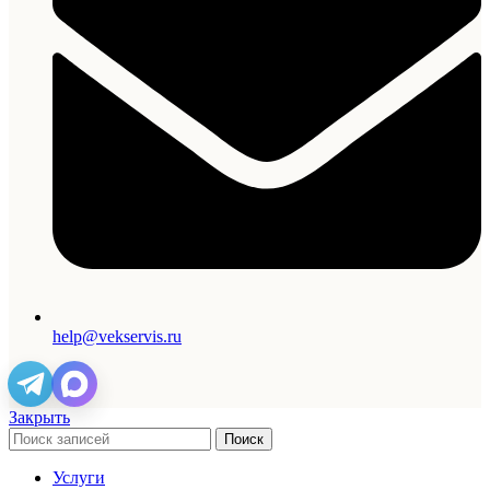
help@vekservis.ru
Закрыть
Поиск
Услуги