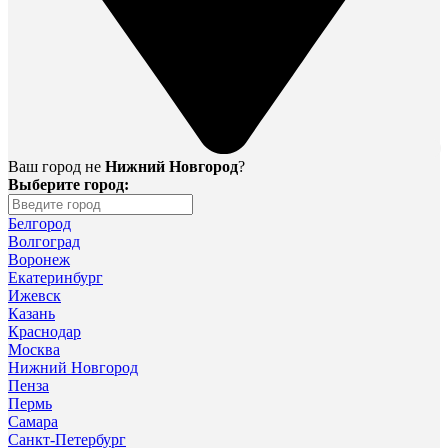
Ваш город не
Нижний Новгород
?
Выберите город:
Белгород
Волгоград
Воронеж
Екатеринбург
Ижевск
Казань
Краснодар
Москва
Нижний Новгород
Пенза
Пермь
Самара
Санкт-Петербург