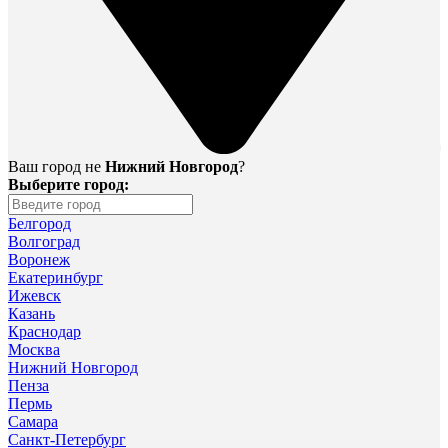
Ваш город не
Нижний Новгород
?
Выберите город:
Белгород
Волгоград
Воронеж
Екатеринбург
Ижевск
Казань
Краснодар
Москва
Нижний Новгород
Пенза
Пермь
Самара
Санкт-Петербург